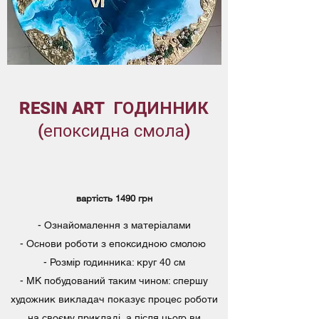
RESIN ART
ГОДИННИК
(епоксидна смола)
вартість 1490 грн
- Ознайомалення з матеріалами
- Основи роботи з епоксидною смолою
- Розмір годинника: круг 40 см
- МК побудований таким чином: спершу
художник викладач показує процес роботи
на своєму прикладі, а після цього ви