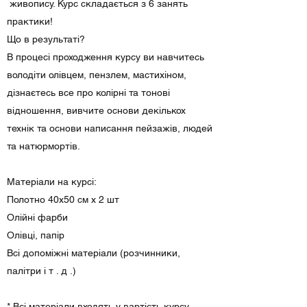
живопису. Курс складається з 6 занять
практики!
Що в результаті?
В процесі проходження курсу ви навчитесь
володіти олівцем, пензлем, мастихіном,
дізнаєтесь все про колірні та тонові
відношення, вивчите основи декількох
технік та основи написання пейзажів, людей
та натюрмортів.
Матеріали на курсі:
Полотно 40х50 см х 2 шт
Олійні фарби
Олівці, папір
Всі допоміжні матеріали (розчинники,
палітри і т . д .)
* Всі матеріали входять у вартість курсу.