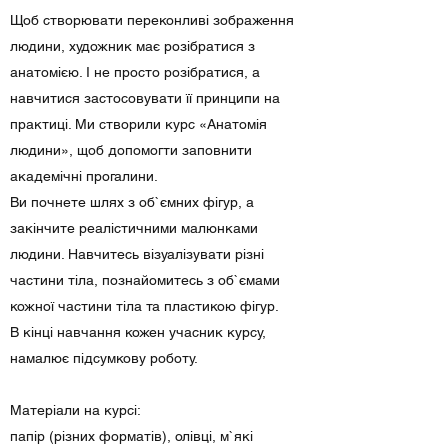
Щоб створювати переконливі зображення
людини, художник має розібратися з
анатомією. І не просто розібратися, а
навчитися застосовувати її принципи на
практиці. Ми створили курс «Анатомія
людини», щоб допомогти заповнити
академічні прогалини.
Ви почнете шлях з об`ємних фігур, а
закінчите реалістичними малюнками
людини. Навчитесь візуалізувати різні
частини тіла, познайомитесь з об`ємами
кожної частини тіла та пластикою фігур.
В кінці навчання кожен учасник курсу,
намалює підсумкову роботу.
Матеріали на курсі:
папір (різних форматів), олівці, м`які